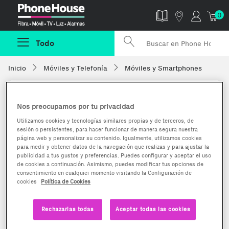
Phonehouse
0
Todo
Inicio
Móviles y Telefonía
Móviles y Smartphones
Nos preocupamos por tu privacidad
Utilizamos cookies y tecnologías similares propias y de terceros, de
sesión o persistentes, para hacer funcionar de manera segura nuestra
página web y personalizar su contenido. Igualmente, utilizamos cookies
para medir y obtener datos de la navegación que realizas y para ajustar la
publicidad a tus gustos y preferencias. Puedes configurar y aceptar el uso
de cookies a continuación. Asimismo, puedes modificar tus opciones de
consentimiento en cualquier momento visitando la Configuración de
cookies
Política de Cookies
Rechazarlas todas
Aceptar todas las cookies