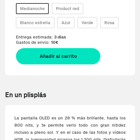
Medianoche
Product red
Blanco estrella
Azul
Verde
Rosa
Entrega estimada:
3 días
Gastos de envio:
10
€
Añadir al carrito
En un plisplás
La pantalla OLED es un 28 % más brillante, hasta los
800 nits, y te permite verlo todo con gran nitidez
incluso a pleno sol. Y en el caso de las fotos y vídeos
HDR, la luminosidad alcanza los 1.200 nits. Disfrutarás