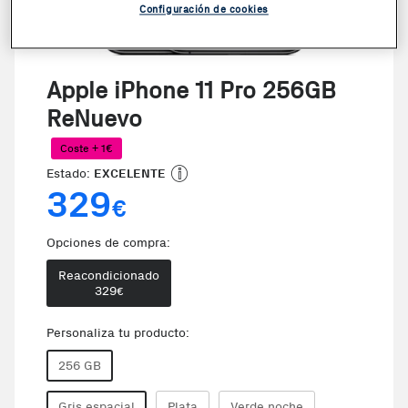
Configuración de cookies
Apple iPhone 11 Pro 256GB
ReNuevo
Coste + 1€
Estado:
EXCELENTE
329
€
Opciones de compra:
Reacondicionado
329
€
Personaliza tu producto:
256 GB
Gris espacial
Plata
Verde noche