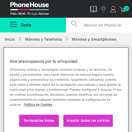
Phonehouse
0
Todo
Inicio
Móviles y Telefonía
Móviles y Smartphones
Nos preocupamos por tu privacidad
Utilizamos cookies y tecnologías similares propias y de terceros, de
sesión o persistentes, para hacer funcionar de manera segura nuestra
página web y personalizar su contenido. Igualmente, utilizamos cookies
para medir y obtener datos de la navegación que realizas y para ajustar la
publicidad a tus gustos y preferencias. Puedes configurar y aceptar el uso
de cookies a continuación. Asimismo, puedes modificar tus opciones de
consentimiento en cualquier momento visitando la Configuración de
cookies
Política de Cookies
Rechazarlas todas
Aceptar todas las cookies