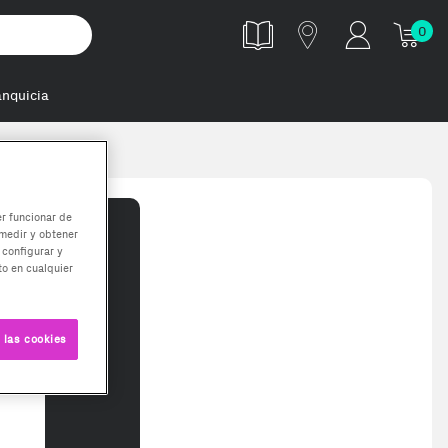
0
anquicia
er funcionar de
medir y obtener
 configurar y
o en cualquier
 las cookies