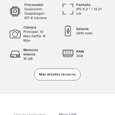
Procesador
Pantalla
Qualcomm
IPS 5.2 " / 13,21
Snapdragon
cm
617 8 núcleos
Cámara
Batería
Principal: 13
2610 mAh
Mpx Selfie: 8
Mpx
Memoria
RAM
interna
3GB
16 GB
Más detalles técnicos
Tipo de conexiones
Micro USB