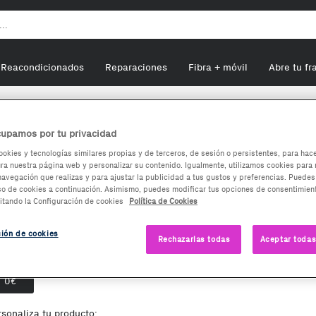
Reacondicionados
Reparaciones
Fibra + móvil
Abre tu fr
catel IDOL 4 DUAL VR
upamos por tu privacidad
ookies y tecnologías similares propias y de terceros, de sesión o persistentes, para hac
a nuestra página web y personalizar su contenido. Igualmente, utilizamos cookies para 
lcatel IDOL 4 DUAL VR
navegación que realizas y para ajustar la publicidad a tus gustos y preferencias. Puedes
so de cookies a continuación. Asimismo, puedes modificar tus opciones de consentimient
itando la Configuración de cookies
Política de Cookies
0
€
ción de cookies
Rechazarlas todas
Aceptar todas
ciones de compra:
Nuevo
0
€
rsonaliza tu producto: