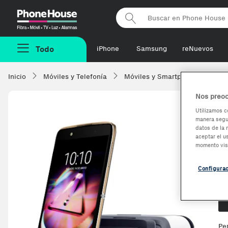
Phonehouse
Todo
iPhone
Samsung
reNuevos
Inicio
Móviles y Telefonía
Móviles y Smartphones
Al
Nos preoc
Utilizamos c
manera segur
A
datos de la 
aceptar el u
momento vis
Configura
Op
Pe