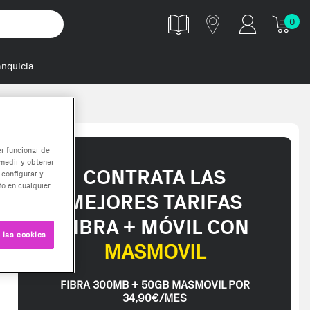
0
anquicia
er funcionar de
medir y obtener
CONTRATA LAS
 configurar y
o en cualquier
MEJORES TARIFAS
FIBRA + MÓVIL CON
 las cookies
MASMOVIL
FIBRA 300MB + 50GB MASMOVIL POR
34,90€/MES