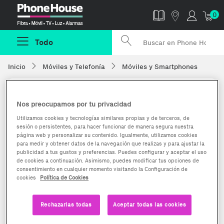
Phonehouse
0
Todo
Inicio
Móviles y Telefonía
Móviles y Smartphones
Nos preocupamos por tu privacidad
Utilizamos cookies y tecnologías similares propias y de terceros, de
sesión o persistentes, para hacer funcionar de manera segura nuestra
página web y personalizar su contenido. Igualmente, utilizamos cookies
para medir y obtener datos de la navegación que realizas y para ajustar la
publicidad a tus gustos y preferencias. Puedes configurar y aceptar el uso
de cookies a continuación. Asimismo, puedes modificar tus opciones de
consentimiento en cualquier momento visitando la Configuración de
cookies
Política de Cookies
Rechazarlas todas
Aceptar todas las cookies