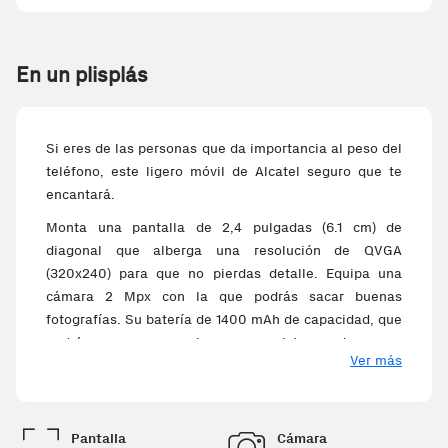
En un plisplás
Si eres de las personas que da importancia al peso del
teléfono, este ligero móvil de Alcatel seguro que te
encantará.
Monta una pantalla de 2,4 pulgadas (6.1 cm) de
diagonal que alberga una resolución de QVGA
(320x240) para que no pierdas detalle. Equipa una
cámara 2 Mpx con la que podrás sacar buenas
fotografías. Su batería de 1400 mAh de capacidad, que
podrás recargar gracias a su sistema de carga
Ver más
inalámbrica de alimentación, además de tener
conexión de tipo Micro USB.
Puedes ampliar sus capacidades usando protocolo
Pantalla
Cámara
Bluetooth v3.0 para que se conecte con la amplia