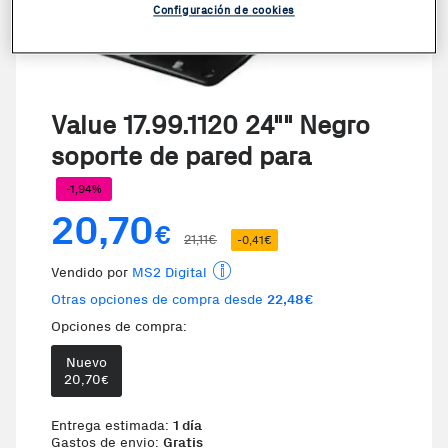
Configuración de cookies
Value 17.99.1120 24"" Negro
soporte de pared para
-1,94%
20,70
€
21,11€
-0,41€
Vendido por
MS2 Digital
Otras opciones de compra desde
22,48€
Opciones de compra:
Nuevo
Te damos la oportunidad de elegi
20,70
€
Entrega estimada:
1 día
Gastos de envio:
Gratis