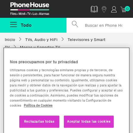
Phonehouse
0
Todo
Inicio
TVs, Audio y HiFi
Televisores y Smart
TV
Mesas y Soportes TV
Nos preocupamos por tu privacidad
Utilizamos cookies y tecnologías similares propias y de terceros, de
sesión o persistentes, para hacer funcionar de manera segura nuestra
página web y personalizar su contenido. Igualmente, utilizamos cookies
para medir y obtener datos de la navegación que realizas y para ajustar la
publicidad a tus gustos y preferencias. Puedes configurar y aceptar el uso
de cookies a continuación. Asimismo, puedes modificar tus opciones de
consentimiento en cualquier momento visitando la Configuración de
cookies
Política de Cookies
Rechazarlas todas
Aceptar todas las cookies