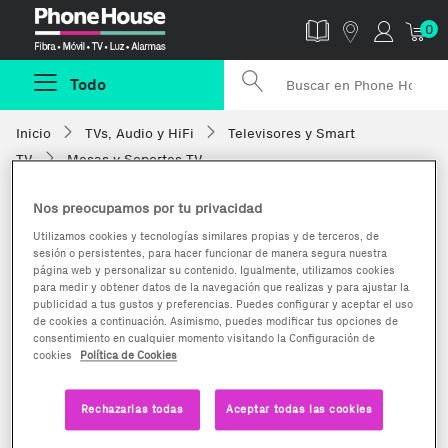
Phonehouse
0
Todo
Inicio
TVs, Audio y HiFi
Televisores y Smart
TV
Mesas y Soportes TV
Nos preocupamos por tu privacidad
Utilizamos cookies y tecnologías similares propias y de terceros, de
sesión o persistentes, para hacer funcionar de manera segura nuestra
página web y personalizar su contenido. Igualmente, utilizamos cookies
para medir y obtener datos de la navegación que realizas y para ajustar la
publicidad a tus gustos y preferencias. Puedes configurar y aceptar el uso
de cookies a continuación. Asimismo, puedes modificar tus opciones de
consentimiento en cualquier momento visitando la Configuración de
cookies
Política de Cookies
Rechazarlas todas
Aceptar todas las cookies