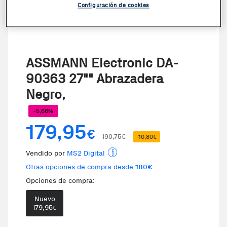
Configuración de cookies
ASSMANN Electronic DA-
90363 27"" Abrazadera
Negro,
-5,66%
179,95
€
190,75€
-10,80€
Vendido por
MS2 Digital
Otras opciones de compra desde
180€
Opciones de compra:
Nuevo
Te damos la oportunidad de elegi
179,95
€