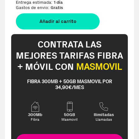
Entrega estimada:
1 día
Gastos de envio:
Gratis
Añadir al carrito
CONTRATA LAS
MEJORES TARIFAS FIBRA
+ MÓVIL CON
MASMOVIL
FIBRA 300MB + 50GB MASMOVIL POR
34,90€/MES
300Mb
50GB
Ilimitadas
Fibra
Masmovil
Llamadas