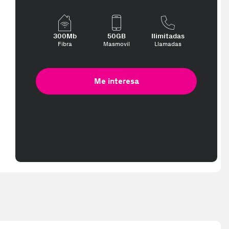
 te interese, con los mejores precios. Gracias a nuestros vendedore
300Mb
50GB
Ilimitadas
Fibra
Masmovil
Llamadas
Me interesa