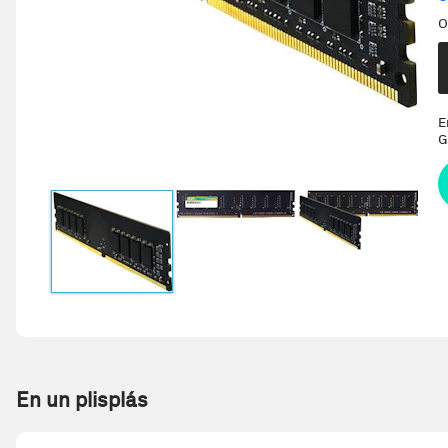
O
E
G
En un plisplás