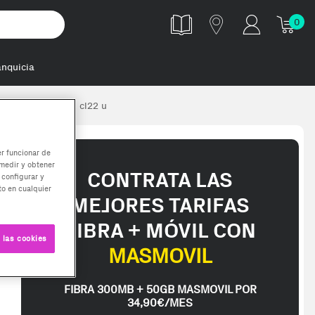
0
anquicia
dr4 16gb 3200mhz cl22 u
er funcionar de
medir y obtener
CONTRATA LAS
 configurar y
o en cualquier
MEJORES TARIFAS
FIBRA + MÓVIL CON
 las cookies
MASMOVIL
FIBRA 300MB + 50GB MASMOVIL POR
34,90€/MES