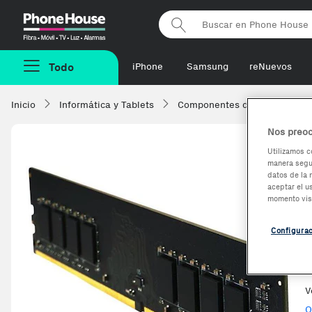
Phonehouse
Todo
iPhone
Samsung
reNuevos
Inicio
Informática y Tablets
Componentes de ordenadore
Nos preoc
Utilizamos c
manera segur
-2,92%
datos de la 
aceptar el u
momento vis
Configura
V
O