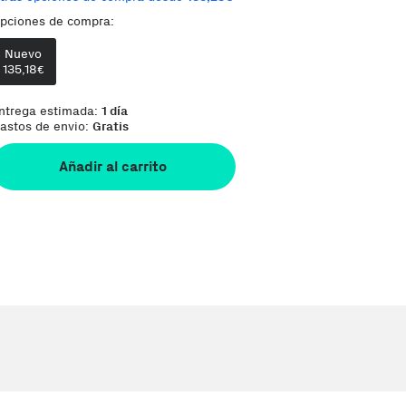
pciones de compra:
Phone House es un Marketplace
Te damos la oportunidad de elegir lo que más
Nuevo
135,18
€
ntrega estimada:
1 día
astos de envio:
Gratis
Añadir al carrito