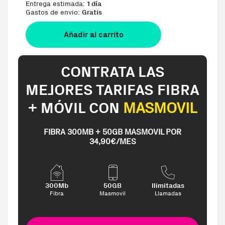
Entrega estimada:
1 día
Gastos de envio:
Gratis
Añadir al carrito
CONTRATA LAS
MEJORES TARIFAS FIBRA
+ MÓVIL CON
MASMOVIL
FIBRA 300MB + 50GB MASMOVIL POR
34,90€/MES
300Mb
50GB
Ilimitadas
Fibra
Masmovil
Llamadas