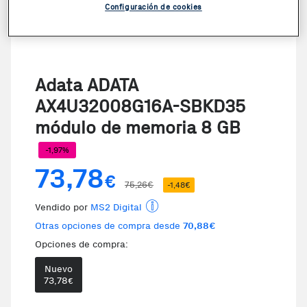
Configuración de cookies
Adata ADATA
AX4U32008G16A-SBKD35
módulo de memoria 8 GB
-1,97%
73,78
€
75,26€
-1,48€
Vendido por
MS2 Digital
Otras opciones de compra desde
70,88€
Opciones de compra:
Nuevo
Te damos la oportunidad de elegi
73,78
€