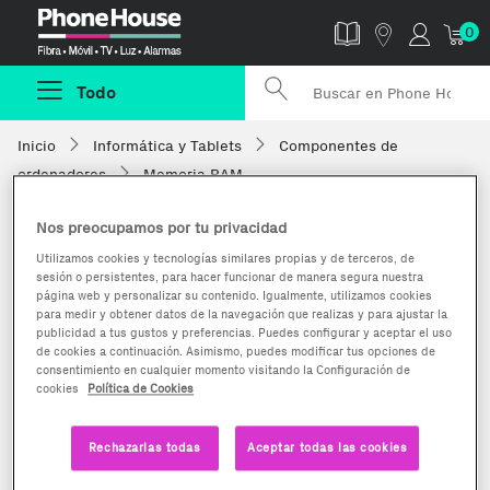
Phonehouse
0
Todo
Inicio
Informática y Tablets
Componentes de
ordenadores
Memoria RAM
Nos preocupamos por tu privacidad
Utilizamos cookies y tecnologías similares propias y de terceros, de
sesión o persistentes, para hacer funcionar de manera segura nuestra
página web y personalizar su contenido. Igualmente, utilizamos cookies
para medir y obtener datos de la navegación que realizas y para ajustar la
publicidad a tus gustos y preferencias. Puedes configurar y aceptar el uso
de cookies a continuación. Asimismo, puedes modificar tus opciones de
consentimiento en cualquier momento visitando la Configuración de
cookies
Política de Cookies
Rechazarlas todas
Aceptar todas las cookies