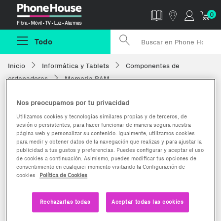
Phonehouse
0
Todo
Inicio
Informática y Tablets
Componentes de
ordenadores
Memoria RAM
Nos preocupamos por tu privacidad
Utilizamos cookies y tecnologías similares propias y de terceros, de
sesión o persistentes, para hacer funcionar de manera segura nuestra
página web y personalizar su contenido. Igualmente, utilizamos cookies
para medir y obtener datos de la navegación que realizas y para ajustar la
publicidad a tus gustos y preferencias. Puedes configurar y aceptar el uso
de cookies a continuación. Asimismo, puedes modificar tus opciones de
consentimiento en cualquier momento visitando la Configuración de
cookies
Política de Cookies
Rechazarlas todas
Aceptar todas las cookies