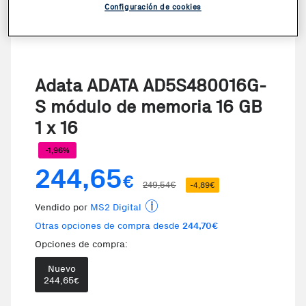
Configuración de cookies
Adata ADATA AD5S480016G-
S módulo de memoria 16 GB
1 x 16
-1,96%
244,65
€
249,54€
-4,89€
Vendido por
MS2 Digital
Otras opciones de compra desde
244,70€
Opciones de compra:
Nuevo
Te damos la oportunidad de elegi
244,65
€