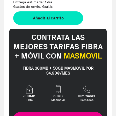
Entrega estimada:
1 día
Gastos de envio:
Gratis
Añadir al carrito
CONTRATA LAS
MEJORES TARIFAS FIBRA
+ MÓVIL CON
MASMOVIL
FIBRA 300MB + 50GB MASMOVIL POR
34,90€/MES
300Mb
50GB
Ilimitadas
Fibra
Masmovil
Llamadas