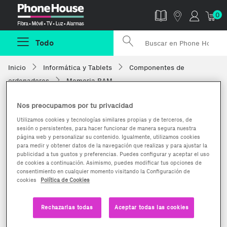
Phonehouse
0
Todo
Inicio
Informática y Tablets
Componentes de
ordenadores
Memoria RAM
Nos preocupamos por tu privacidad
Utilizamos cookies y tecnologías similares propias y de terceros, de
sesión o persistentes, para hacer funcionar de manera segura nuestra
página web y personalizar su contenido. Igualmente, utilizamos cookies
para medir y obtener datos de la navegación que realizas y para ajustar la
publicidad a tus gustos y preferencias. Puedes configurar y aceptar el uso
de cookies a continuación. Asimismo, puedes modificar tus opciones de
consentimiento en cualquier momento visitando la Configuración de
cookies
Política de Cookies
Rechazarlas todas
Aceptar todas las cookies