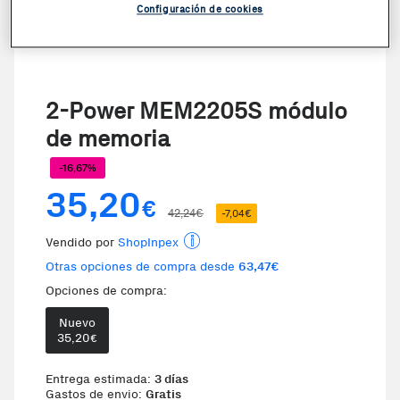
Configuración de cookies
2-Power MEM2205S módulo
de memoria
-16,67%
35,20
€
42,24€
-7,04€
Vendido por
ShopInpex
Otras opciones de compra desde
63,47€
Opciones de compra:
Nuevo
35,20
€
Entrega estimada:
3 días
Gastos de envio:
Gratis