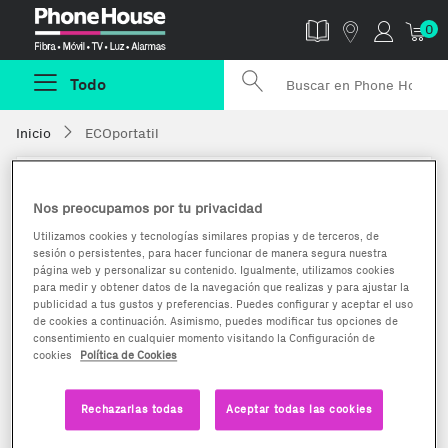
Phonehouse
0
Todo
Inicio
ECOportatil
ECOportatil
Nos preocupamos por tu privacidad
Utilizamos cookies y tecnologías similares propias y de terceros, de
sesión o persistentes, para hacer funcionar de manera segura nuestra
página web y personalizar su contenido. Igualmente, utilizamos cookies
para medir y obtener datos de la navegación que realizas y para ajustar la
publicidad a tus gustos y preferencias. Puedes configurar y aceptar el uso
Opiniones
Nº de ventas
de cookies a continuación. Asimismo, puedes modificar tus opciones de
210
consentimiento en cualquier momento visitando la Configuración de
cookies
Política de Cookies
Rechazarlas todas
Aceptar todas las cookies
Inscrito desde
Tasa de aceptación
Tue Aug 10 11:11:12 CEST
99,53%