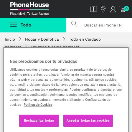
Phonehouse
0
Todo
Inicio
Hogar y Domótica
Todo en Cuidado
personal
Cuidado y salud personal
Nos preocupamos por tu privacidad
Utilizamos cookies y tecnologías similares propias y de terceros, de
sesión o persistentes, para hacer funcionar de manera segura nuestra
página web y personalizar su contenido. Igualmente, utilizamos cookies
para medir y obtener datos de la navegación que realizas y para ajustar la
publicidad a tus gustos y preferencias. Puedes configurar y aceptar el uso
de cookies a continuación. Asimismo, puedes modificar tus opciones de
consentimiento en cualquier momento visitando la Configuración de
cookies
Política de Cookies
Rechazarlas todas
Aceptar todas las cookies