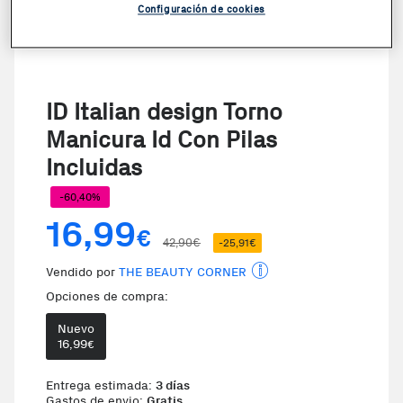
Configuración de cookies
ID Italian design Torno
Manicura Id Con Pilas
Incluidas
-60,40%
16,99
€
42,90€
-25,91€
Vendido por
THE BEAUTY CORNER
Opciones de compra:
Nuevo
16,99
€
Te damos la oportunida
Entrega estimada:
3 días
Gastos de envio:
Gratis