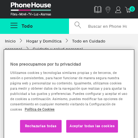
Phonehouse
0
Todo
Inicio
Hogar y Domótica
Todo en Cuidado
personal
Cuidado y salud personal
Nos preocupamos por tu privacidad
Utilizamos cookies y tecnologías similares propias y de terceros, de
sesión o persistentes, para hacer funcionar de manera segura nuestra
página web y personalizar su contenido. Igualmente, utilizamos cookies
para medir y obtener datos de la navegación que realizas y para ajustar la
publicidad a tus gustos y preferencias. Puedes configurar y aceptar el uso
de cookies a continuación. Asimismo, puedes modificar tus opciones de
consentimiento en cualquier momento visitando la Configuración de
cookies
Política de Cookies
Rechazarlas todas
Aceptar todas las cookies