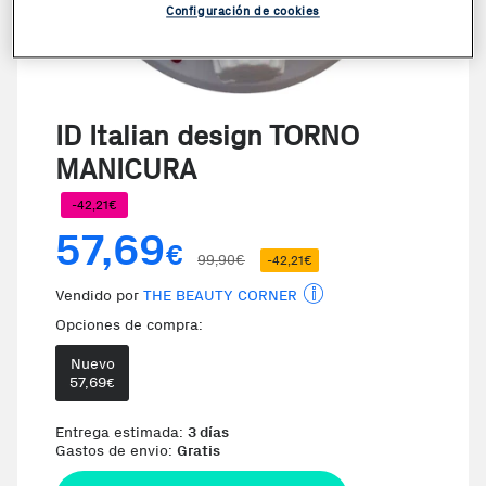
Configuración de cookies
ID Italian design TORNO
MANICURA
-42,21€
57,69
€
99,90€
-42,21€
Vendido por
THE BEAUTY CORNER
Opciones de compra:
Nuevo
57,69
€
Te damos la oportunida
Entrega estimada:
3 días
Gastos de envio:
Gratis