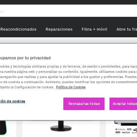
Reacondicionados
Reparaciones
Fibra + móvil
Abre tu fr
upamos por tu privacidad
s para PC
ookies y tecnologías similares propias y de terceros, de sesión o persistentes, para hac
a nuestra página web y personalizar su contenido. Igualmente, utilizamos cookies para 
navegación que realizas y para ajustar la publicidad a tus gustos y preferencias. Puedes
so de cookies a continuación. Asimismo, puedes modificar tus opciones de consentimient
itando la Configuración de cookies
Política de Cookies
ción de cookies
Rechazarlas todas
Aceptar todas