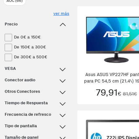
AOC (66)
ver más
Precio
De 0€ a 150€
De 150€ a 300€
De 300€ a 500€
VESA
Asus ASUS VP227HF pant
Conector audio
para PC 54,5 cm (21.4\) 1
1080 Pixeles Full HD L
79,91
Otros Conectores
€
81,51€
Negro
Tiempo de Respuesta
Frecuencia de refresco
Tipo de pantalla
Tamaño de panel