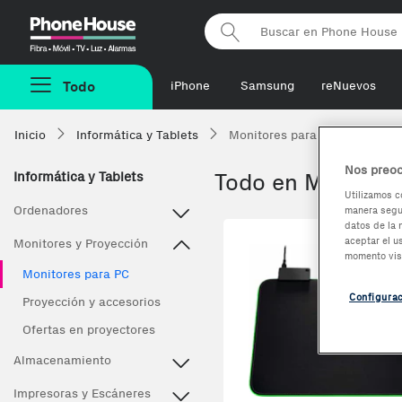
Phonehouse
Todo
iPhone
Samsung
reNuevos
Inicio
Informática y Tablets
Monitores para PC
Nos preoc
Informática y Tablets
Todo en Monitore
Utilizamos c
Ordenadores
manera segur
datos de la 
aceptar el u
Monitores y Proyección
momento vis
Monitores para PC
Configura
Proyección y accesorios
Ofertas en proyectores
Almacenamiento
Impresoras y Escáneres