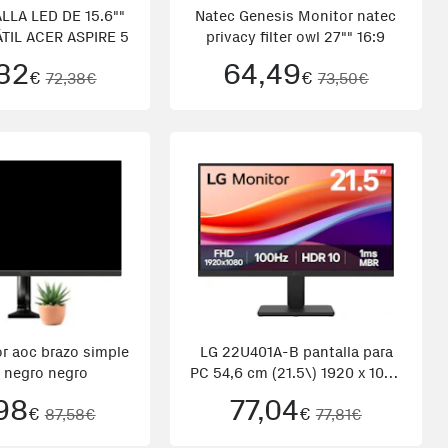
LLA LED DE 15.6""
Natec Genesis Monitor natec
TIL ACER ASPIRE 5
privacy filter owl 27"" 16:9
32
64,49
€
€
72,38€
73,50€
r aoc brazo simple
LG 22U401A-B pantalla para
 negro negro
PC 54,6 cm (21.5\) 1920 x 1080
Pixeles Full HD LED Negro
98
77,04
€
€
87,58€
77,81€