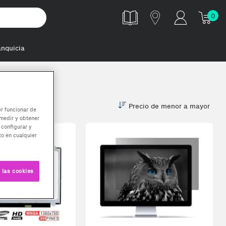
0
anquicia
Precio de menor a mayor
er funcionar de
medir y obtener
 configurar y
o en cualquier
 las cookies