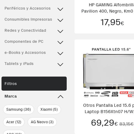
HP GAMING Alfombrill
Periféricos y Accesorios
Pavilion 400, Negro, Km0
Original Negro
Consumibles Impresoras
17,95
€
Redes y Conectividad
Componentes de PC
e-Books y Accesorios
Tablets y iPads
Filtros
Marca
Otros Pantalla Led 15.6 
Samsung (36)
Xiaomi (5)
Laptop B156Xtn07 H/W
F/W:1
69,29
Acer (12)
AG Neovo (3)
€
83,15€