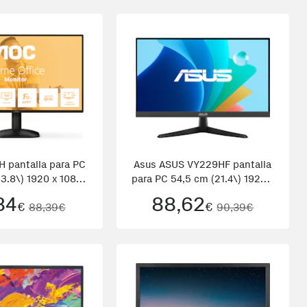
 pantalla para PC
Asus ASUS VY229HF pantalla
3.8\) 1920 x 1080
para PC 54,5 cm (21.4\) 1920 x
 Full HD Negro
1080 Pixeles Full HD LCD
84
88,62
€
€
88,39€
90,39€
Negro