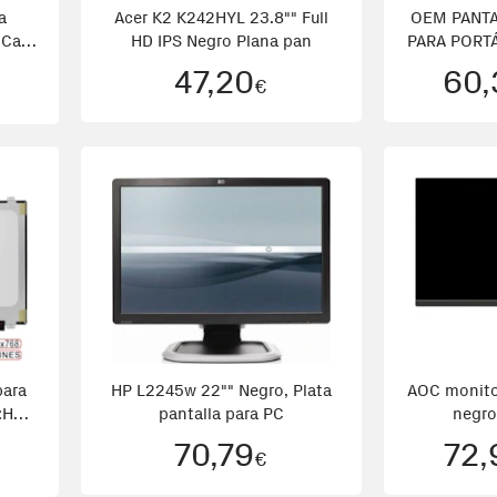
a
Acer K2 K242HYL 23.8"" Full
OEM PANTA
 Caja
HD IPS Negro Plana pan
PARA PORTÁ
47,20
60,
€
para
HP L2245w 22"" Negro, Plata
AOC monito
:Ha
pantalla para PC
negro
70,79
72,
€