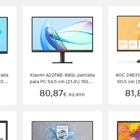
alla
Xiaomi A22FAB-RAGL pantalla
AOC 24B31H
920 x
para PC 54,5 cm (21.4\) 1920 x
60,5 cm (2
CD
1080 Pixeles Full HD LED
Pixeles
80,87
81,
€
82,49€
Negro