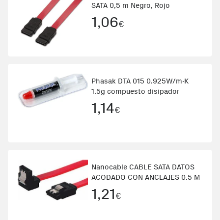
SATA 0,5 m Negro, Rojo
1,06
€
Phasak DTA 015 0.925W/m·K
1.5g compuesto disipador
1,14
€
Nanocable CABLE SATA DATOS
ACODADO CON ANCLAJES 0.5 M
1,21
€