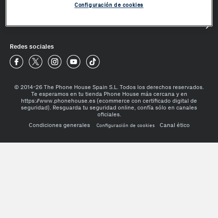
Configuración de cookies
Mundo Phone House
¿Te ayudamos?
Redes sociales
Phone House Facebook
Phone House Twitter
Phone House Instagram
Phone House Youtube
Phone House TikTok
© 2014-26 The Phone House Spain S.L. Todos los derechos reservados.
Te esperamos en tu tienda Phone House más cercana y en
https://www.phonehouse.es (ecommerce con certificado digital de
seguridad). Resguarda tu seguridad online, confía sólo en canales
oficiales.
Condiciones generales
Canal ético
Configuración de cookies