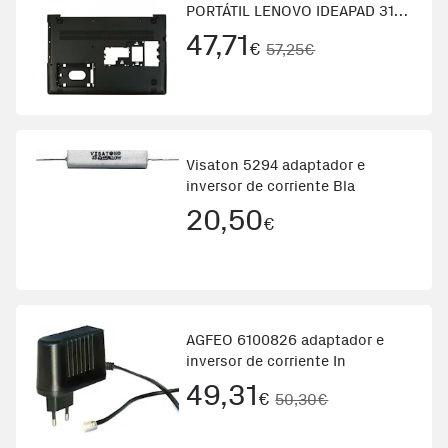
PORTÁTIL LENOVO IDEAPAD 310-
15 310-15ISK AP10T000C00
47,71
€
57,25€
Visaton 5294 adaptador e
inversor de corriente Bla
20,50
€
AGFEO 6100826 adaptador e
inversor de corriente In
49,31
€
50,30€