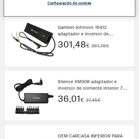
Configuración de cookies
Gamber-Johnson 16412
adaptador e inversor de
corriente Interior Negro
301,48
€
361,78€
Xilence XM008 adaptador e
inversor de corriente Interior 75
W Negro
36,01
€
37,45€
OEM CARCASA INFERIOR PARA