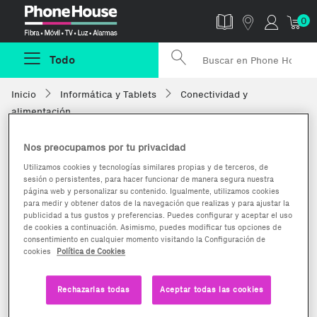
Phonehouse
0
Todo
Inicio
Informática y Tablets
Conectividad y
alimentación
Nos preocupamos por tu privacidad
Utilizamos cookies y tecnologías similares propias y de terceros, de
sesión o persistentes, para hacer funcionar de manera segura nuestra
página web y personalizar su contenido. Igualmente, utilizamos cookies
para medir y obtener datos de la navegación que realizas y para ajustar la
publicidad a tus gustos y preferencias. Puedes configurar y aceptar el uso
de cookies a continuación. Asimismo, puedes modificar tus opciones de
consentimiento en cualquier momento visitando la Configuración de
cookies
Política de Cookies
Rechazarlas todas
Aceptar todas las cookies