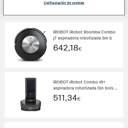
Configuración de cookies
IROBOT iRobot Roomba Combo
j7 aspiradora robotizada Sin b
642,18
€
IROBOT iRobot Combo i8+
aspiradora robotizada Sin bolsa
N
511,34
€