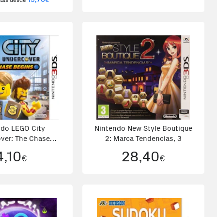
rtas desde
ndo LEGO City
Nintendo New Style Boutique
ver: The Chase
2: Marca Tendencias, 3
egins, 3
4,10
28,40
€
€