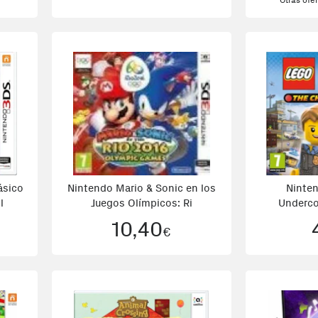
Otras ofe
ásico
Nintendo Mario & Sonic en los
Ninte
l
Juegos Olímpicos: Ri
Underco
B
10,40
€