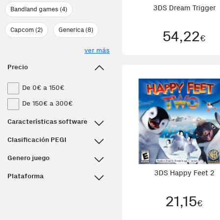
3DS Dream Trigger
Bandland games (4)
Capcom (2)
Generica (8)
54,22
€
ver más
Precio
De 0€ a 150€
De 150€ a 300€
Características software
Clasificación PEGI
Genero juego
3DS Happy Feet 2
Plataforma
21,15
€