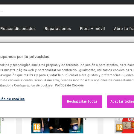
Reacondicionados
Reparaciones
Fibra + móvil
Abre tu fr
upamos por tu privacidad
DS Xl
ookies y tecnologías similares propias y de terceros, de sesión o persistentes, para hac
a nuestra página web y personalizar su contenido. Igualmente, utilizamos cookies para 
navegación que realizas y para ajustar la publicidad a tus gustos y preferencias. Puedes
so de cookies a continuación. Asimismo, puedes modificar tus opciones de consentimient
itando la Configuración de cookies
Política de Cookies
ción de cookies
Rechazarlas todas
Aceptar todas