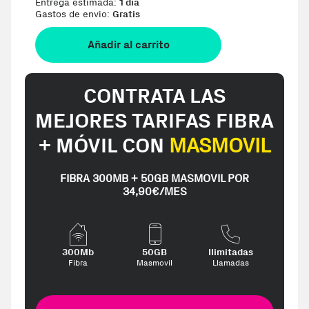
Entrega estimada:
1 día
Gastos de envio:
Gratis
Añadir al carrito
CONTRATA LAS
MEJORES TARIFAS FIBRA
+ MÓVIL CON
MASMOVIL
FIBRA 300MB + 50GB MASMOVIL POR
34,90€/MES
300Mb
50GB
Ilimitadas
Fibra
Masmovil
Llamadas