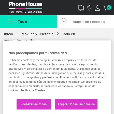
Phonehouse
0
Todo
Inicio
Móviles y Telefonía
Todo en
accesorios
Fundas
Nos preocupamos por tu privacidad
Utilizamos cookies y tecnologías similares propias y de terceros, de
sesión o persistentes, para hacer funcionar de manera segura nuestra
página web y personalizar su contenido. Igualmente, utilizamos cookies
para medir y obtener datos de la navegación que realizas y para ajustar la
publicidad a tus gustos y preferencias. Puedes configurar y aceptar el uso
de cookies a continuación. Asimismo, puedes modificar tus opciones de
consentimiento en cualquier momento visitando la Configuración de
cookies
Política de Cookies
Rechazarlas todas
Aceptar todas las cookies