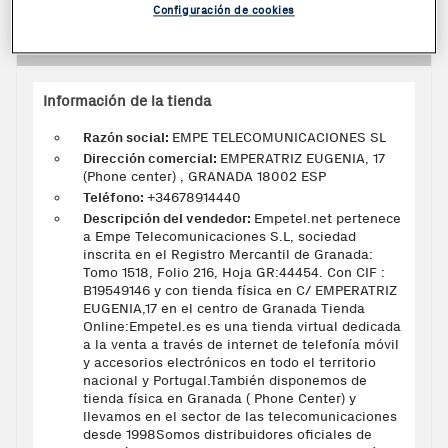
Configuración de cookies
Información sobre el vendedor
Información de la tienda
Razón social:
EMPE TELECOMUNICACIONES SL
Dirección comercial:
EMPERATRIZ EUGENIA, 17
(Phone center) , GRANADA 18002 ESP
Teléfono:
+34678914440
Descripción del vendedor:
Empetel.net pertenece
a Empe Telecomunicaciones S.L, sociedad
inscrita en el Registro Mercantil de Granada:
Tomo 1518, Folio 216, Hoja GR:44454. Con CIF :
B19549146 y con tienda física en C/ EMPERATRIZ
EUGENIA,17 en el centro de Granada Tienda
Online:Empetel.es es una tienda virtual dedicada
a la venta a través de internet de telefonía móvil
y accesorios electrónicos en todo el territorio
nacional y Portugal.También disponemos de
tienda física en Granada ( Phone Center) y
llevamos en el sector de las telecomunicaciones
desde 1998Somos distribuidores oficiales de