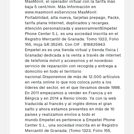
MasMóvil, el operador virtual con la tarifa más
baja 5 cent/min. Más Información en
www.masmovil.esServicios MasMovil:
Portabilidad, alta nueva, tarjetas prepago, Packs,
tarifa plana Internet, duplicados y recargas.
Atención personalizada y asesoramientEmpetel
Phone Center S.L. es una sociedad inscrita en el
Registro Mercantil de Granada: Tomo 1323, Folio
155, Hoja GR:35245. Con CIF : B18825943.
Empetel.es es una tienda virtual y tienda física (
Granada) dedicada a la venta a través de internet
de telefonía móvil y accesorios y el novedoso
servicio de reparación con recogida y entrega a
domicilio en todo el territorio
nacional.Disponemos de más de 12.000 artículos
en venta online lo que nos coloca junto a los
líderes del sector, en el que llevamos desde 1998.
En 2011 empezamos a vender en Francia y en
Bélgica y en 2014 a Reino Unido. Ya con la web
traducida al francés y al inglés dimos el gran
salto y ahora estamos presentes en más de 10
países y realizamos envíos a todo el
mundo.Empetel.es pertenece a Empetel Phone
Center S.L., una sociedad inscrita en el Registro
Mercantil de Granada: (Tomo 1323, Folio 155,