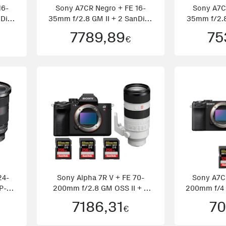
16-
Sony A7CR Negro + FE 16-
Sony A7C
nDisk
35mm f/2.8 GM II + 2 SanDisk
35mm f/2.8
32
7789,89
75
€
24-
Sony Alpha 7R V + FE 70-
Sony A7C
P-
200mm f/2.8 GM OSS II + 3
200mm f/4 
SanDi
7186,31
70
€