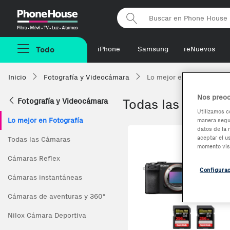
Phonehouse
Todo
iPhone
Samsung
reNuevos
Inicio
Fotografía y Videocámara
Lo mejor en Fotografía
Nos preoc
Fotografía y Videocámara
Todas las Cámara
Utilizamos c
Lo mejor en Fotografía
manera segur
datos de la 
aceptar el u
Todas las Cámaras
momento vis
Cámaras Reflex
Configura
Cámaras instantáneas
Cámaras de aventuras y 360º
Nilox Cámara Deportiva