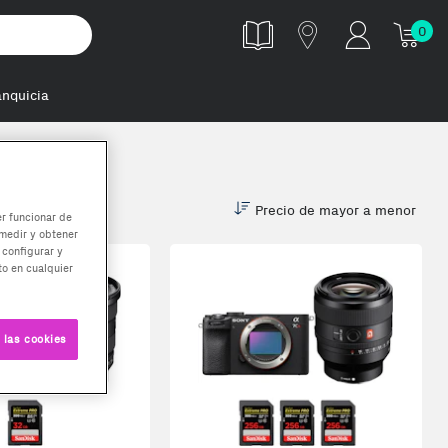
0
anquicia
Precio de mayor a menor
er funcionar de
medir y obtener
 configurar y
o en cualquier
 las cookies