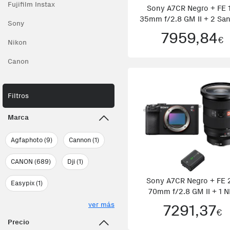
Fujifilm Instax
Sony A7CR Negro + FE 
35mm f/2.8 GM II + 2 Sa
Sony
25
7959,84
€
Nikon
Canon
Filtros
Marca
Agfaphoto (9)
Cannon (1)
CANON (689)
Dji (1)
Sony A7CR Negro + FE 
Easypix (1)
70mm f/2.8 GM II + 1 N
FZ100 +
ver más
7291,37
€
Precio