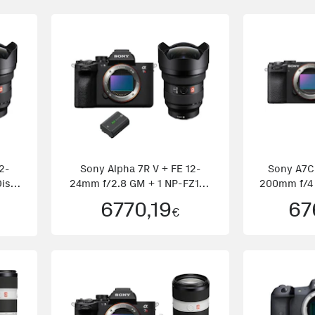
2-
Sony Alpha 7R V + FE 12-
Sony A7C
isk
24mm f/2.8 GM + 1 NP-FZ100
200mm f/4 
+ PD
6770,19
67
€