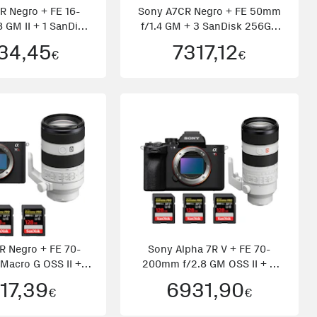
R Negro + FE 16-
Sony A7CR Negro + FE 50mm
 GM II + 1 SanDisk
f/1.4 GM + 3 SanDisk 256GB
32
Ex
34,45
7317,12
€
€
R Negro + FE 70-
Sony Alpha 7R V + FE 70-
Macro G OSS II + 2
200mm f/2.8 GM OSS II + 3
Sa
SanDi
17,39
6931,90
€
€