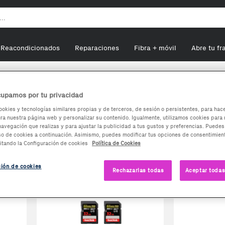
Reacondicionados
Reparaciones
Fibra + móvil
Abre tu fr
upamos por tu privacidad
s
ookies y tecnologías similares propias y de terceros, de sesión o persistentes, para hac
a nuestra página web y personalizar su contenido. Igualmente, utilizamos cookies para 
navegación que realizas y para ajustar la publicidad a tus gustos y preferencias. Puedes
so de cookies a continuación. Asimismo, puedes modificar tus opciones de consentimient
itando la Configuración de cookies
Política de Cookies
ción de cookies
Rechazarlas todas
Aceptar todas