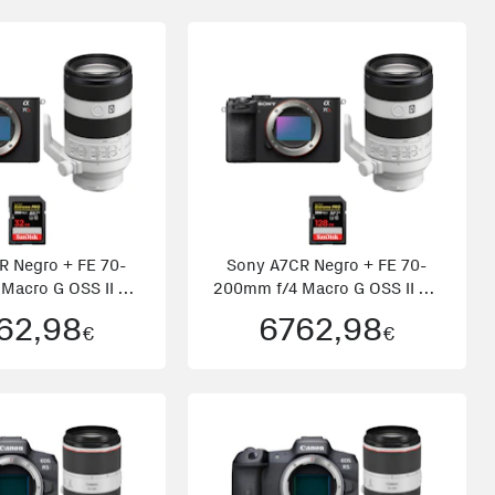
R Negro + FE 70-
Sony A7CR Negro + FE 70-
Macro G OSS II + 1
200mm f/4 Macro G OSS II + 1
Sa
Sa
62,98
6762,98
€
€