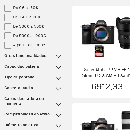
De 0€ a 150€
De 150€ a 300€
De 300€ a 500€
De 500€ a 1000€
A partir de 1000€
Otras funcionalidades
Capacidad batería
Sony Alpha 7R V + FE 1
24mm f/2.8 GM + 1 SanD
Tipo de pantalla
64GB
6912,33
€
Conector audio
Capacidad tarjeta de
memoria
Compatibilidad objetivo
Diámetro objetivo