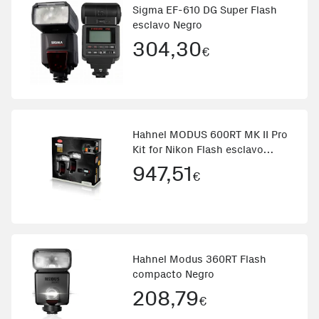
Sigma EF-610 DG Super Flash
esclavo Negro
304,30
€
Hahnel MODUS 600RT MK II Pro
Kit for Nikon Flash esclavo
Negro
947,51
€
Hahnel Modus 360RT Flash
compacto Negro
208,79
€