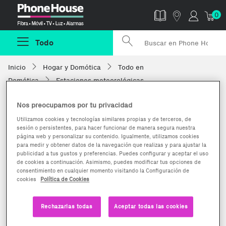
Phonehouse
0
Todo
Inicio
Hogar y Domótica
Todo en
Domótica
Estaciones meteorológicas
Nos preocupamos por tu privacidad
Utilizamos cookies y tecnologías similares propias y de terceros, de
sesión o persistentes, para hacer funcionar de manera segura nuestra
página web y personalizar su contenido. Igualmente, utilizamos cookies
para medir y obtener datos de la navegación que realizas y para ajustar la
publicidad a tus gustos y preferencias. Puedes configurar y aceptar el uso
de cookies a continuación. Asimismo, puedes modificar tus opciones de
consentimiento en cualquier momento visitando la Configuración de
cookies
Política de Cookies
Rechazarlas todas
Aceptar todas las cookies