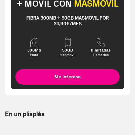
+ MÓVIL CON
MASMOVIL
FIBRA 300MB + 50GB MASMOVIL POR
34,90€/MES
300Mb
50GB
Ilimitadas
Fibra
Masmovil
Llamadas
Me interesa
En un plisplás