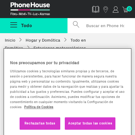
Phonehouse
0
Todo
Inicio
Hogar y Domótica
Todo en
Domótica
Estaciones meteorológicas
Nos preocupamos por tu privacidad
Utilizamos cookies y tecnologías similares propias y de terceros, de
sesión o persistentes, para hacer funcionar de manera segura nuestra
página web y personalizar su contenido. Igualmente, utilizamos cookies
para medir y obtener datos de la navegación que realizas y para ajustar la
publicidad a tus gustos y preferencias. Puedes configurar y aceptar el uso
de cookies a continuación. Asimismo, puedes modificar tus opciones de
consentimiento en cualquier momento visitando la Configuración de
cookies
Política de Cookies
Rechazarlas todas
Aceptar todas las cookies