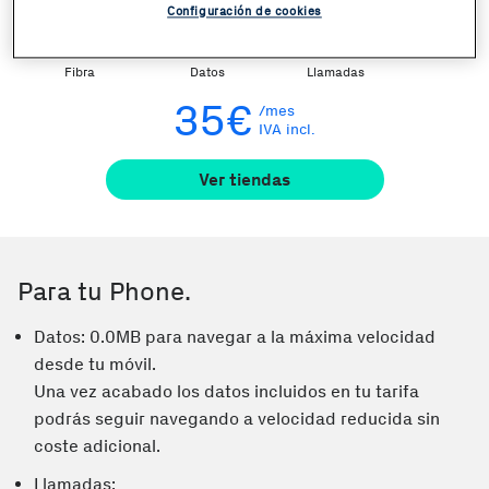
En un plisplás.
Configuración de cookies
1GB
0.0MB
Fibra
Datos
Llamadas
35€
/mes
IVA incl.
Ver tiendas
Para tu Phone.
Datos: 0.0MB para navegar a la máxima velocidad
desde tu móvil.
Una vez acabado los datos incluidos en tu tarifa
podrás seguir navegando a velocidad reducida sin
coste adicional.
Llamadas: