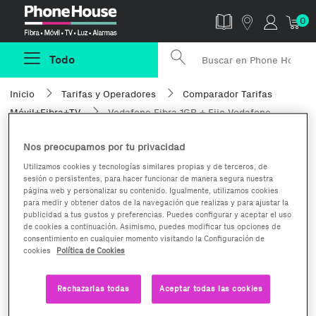
Phonehouse
0
Todo
Inicio
Tarifas y Operadores
Comparador Tarifas
Móvil+Fibra+TV
Vodafone Fibra 1GB + Fijo Vodafone
Nos preocupamos por tu privacidad
Utilizamos cookies y tecnologías similares propias y de terceros, de
sesión o persistentes, para hacer funcionar de manera segura nuestra
página web y personalizar su contenido. Igualmente, utilizamos cookies
para medir y obtener datos de la navegación que realizas y para ajustar la
publicidad a tus gustos y preferencias. Puedes configurar y aceptar el uso
de cookies a continuación. Asimismo, puedes modificar tus opciones de
consentimiento en cualquier momento visitando la Configuración de
cookies
Política de Cookies
Fibra 1GB + Fijo Vodafone
Rechazarlas todas
Aceptar todas las cookies