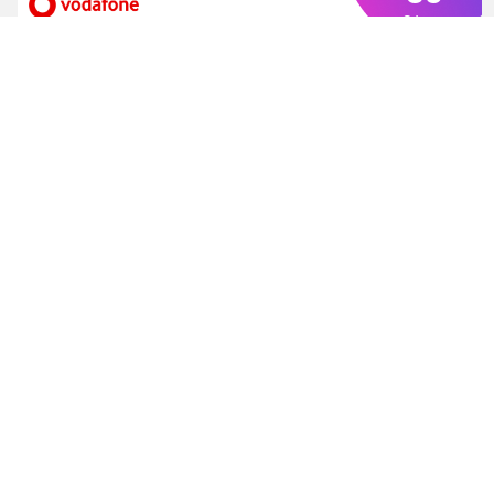
€/mes
FIBRA 1GB + 2 líneas 50GB
Vodafone
1000.0 MB
100.0GB
ilimitadas
Fibra
Datos Móvil
Llamadas Móvil
35
€/mes
Fibra 1GB + Fijo Vodafone
1000.0 MB
0.0MB
0.0 Min
Fibra
Datos Móvil
Llamadas Móvil
Añade Vodafone TV desde 5€
Oferta especial
43
€/mes
Cierra
FIBRA 600Mb + 60GB
Ordenado por
Vodafone
Limpiar