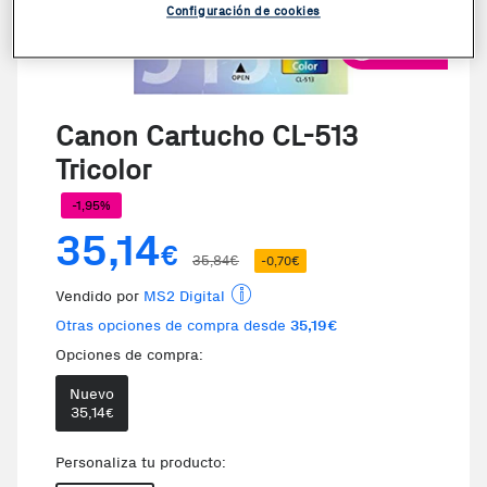
Configuración de cookies
VER VIDEO
Canon Cartucho CL-513
Tricolor
-1,95%
35,14
€
35,84€
-0,70€
Vendido por
MS2 Digital
Otras opciones de compra desde
35,19€
Opciones de compra:
Nuevo
Te damos la oportunidad de elegi
35,14
€
Personaliza tu producto: