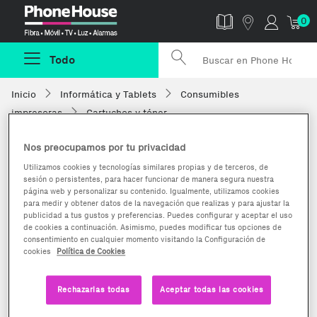
Phonehouse
0
Todo
Inicio
Informática y Tablets
Consumibles
impresoras
Cartuchos y tóner
Nos preocupamos por tu privacidad
Utilizamos cookies y tecnologías similares propias y de terceros, de
sesión o persistentes, para hacer funcionar de manera segura nuestra
página web y personalizar su contenido. Igualmente, utilizamos cookies
para medir y obtener datos de la navegación que realizas y para ajustar la
publicidad a tus gustos y preferencias. Puedes configurar y aceptar el uso
de cookies a continuación. Asimismo, puedes modificar tus opciones de
consentimiento en cualquier momento visitando la Configuración de
cookies
Política de Cookies
Rechazarlas todas
Aceptar todas las cookies