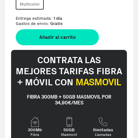
Multicolor
Entrega estimada:
1 día
Gastos de envio:
Gratis
Añadir al carrito
CONTRATA LAS
MEJORES TARIFAS FIBRA
+ MÓVIL CON
MASMOVIL
FIBRA 300MB + 50GB MASMOVIL POR
34,90€/MES
300Mb
50GB
Ilimitadas
Fibra
Masmovil
Llamadas