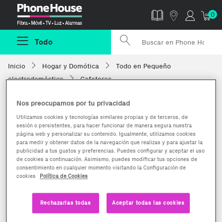
Phonehouse
0
Todo
Inicio
Hogar y Domótica
Todo en Pequeño
electrodoméstico
Cafeteras
Nos preocupamos por tu privacidad
Utilizamos cookies y tecnologías similares propias y de terceros, de
sesión o persistentes, para hacer funcionar de manera segura nuestra
página web y personalizar su contenido. Igualmente, utilizamos cookies
para medir y obtener datos de la navegación que realizas y para ajustar la
publicidad a tus gustos y preferencias. Puedes configurar y aceptar el uso
de cookies a continuación. Asimismo, puedes modificar tus opciones de
consentimiento en cualquier momento visitando la Configuración de
cookies
Política de Cookies
Rechazarlas todas
Aceptar todas las cookies