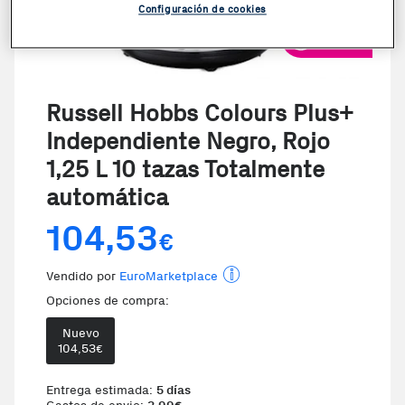
Configuración de cookies
VER VIDEO
Russell Hobbs Colours Plus+
Independiente Negro, Rojo
1,25 L 10 tazas Totalmente
automática
104,53
€
Vendido por
EuroMarketplace
Opciones de compra:
Nuevo
104,53
€
Entrega estimada:
5 días