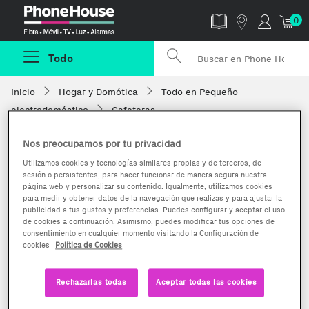
Phonehouse
0
Todo
Inicio
Hogar y Domótica
Todo en Pequeño
electrodoméstico
Cafeteras
Nos preocupamos por tu privacidad
Utilizamos cookies y tecnologías similares propias y de terceros, de
sesión o persistentes, para hacer funcionar de manera segura nuestra
página web y personalizar su contenido. Igualmente, utilizamos cookies
para medir y obtener datos de la navegación que realizas y para ajustar la
publicidad a tus gustos y preferencias. Puedes configurar y aceptar el uso
de cookies a continuación. Asimismo, puedes modificar tus opciones de
consentimiento en cualquier momento visitando la Configuración de
cookies
Política de Cookies
Rechazarlas todas
Aceptar todas las cookies