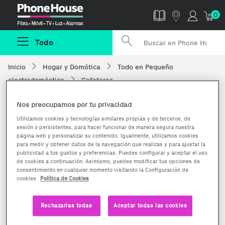
Phonehouse
0
Todo
Inicio
Hogar y Domótica
Todo en Pequeño
electrodoméstico
Cafeteras
Nos preocupamos por tu privacidad
Utilizamos cookies y tecnologías similares propias y de terceros, de
sesión o persistentes, para hacer funcionar de manera segura nuestra
página web y personalizar su contenido. Igualmente, utilizamos cookies
para medir y obtener datos de la navegación que realizas y para ajustar la
publicidad a tus gustos y preferencias. Puedes configurar y aceptar el uso
de cookies a continuación. Asimismo, puedes modificar tus opciones de
consentimiento en cualquier momento visitando la Configuración de
cookies
Política de Cookies
Rechazarlas todas
Aceptar todas las cookies