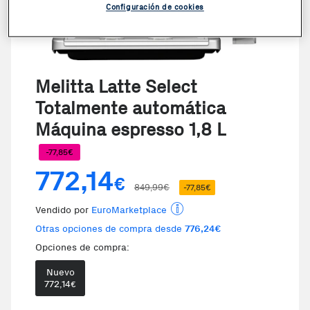
Configuración de cookies
Melitta Latte Select
Totalmente automática
Máquina espresso 1,8 L
-77,85€
772,14
€
849,99€
-77,85€
Vendido por
EuroMarketplace
Otras opciones de compra desde
776,24€
Opciones de compra:
Nuevo
772,14
€