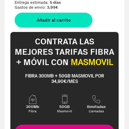
Entrega estimada:
5 días
Gastos de envio:
3,99
€
Añadir al carrito
CONTRATA LAS
MEJORES TARIFAS FIBRA
+ MÓVIL CON
MASMOVIL
FIBRA 300MB + 50GB MASMOVIL POR
34,90€/MES
300Mb
50GB
Ilimitadas
Fibra
Masmovil
Llamadas