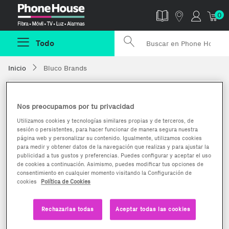
Phonehouse
0
Todo
Inicio
Bluco Brands
Bluco Brands
Nos preocupamos por tu privacidad
Utilizamos cookies y tecnologías similares propias y de terceros, de
sesión o persistentes, para hacer funcionar de manera segura nuestra
página web y personalizar su contenido. Igualmente, utilizamos cookies
para medir y obtener datos de la navegación que realizas y para ajustar la
publicidad a tus gustos y preferencias. Puedes configurar y aceptar el uso
Opiniones
Nº de ventas
de cookies a continuación. Asimismo, puedes modificar tus opciones de
Aún sin valorar
11
consentimiento en cualquier momento visitando la Configuración de
cookies
Política de Cookies
Rechazarlas todas
Aceptar todas las cookies
Inscrito desde
Tasa de aceptación
Mon Jan 09 11:17:47 CET
100%