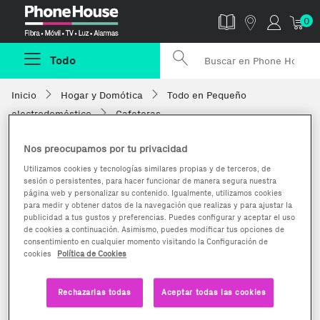
Phonehouse
0
Todo
Inicio
Hogar y Domótica
Todo en Pequeño
electrodoméstico
Cafeteras
Nos preocupamos por tu privacidad
Utilizamos cookies y tecnologías similares propias y de terceros, de
sesión o persistentes, para hacer funcionar de manera segura nuestra
página web y personalizar su contenido. Igualmente, utilizamos cookies
para medir y obtener datos de la navegación que realizas y para ajustar la
publicidad a tus gustos y preferencias. Puedes configurar y aceptar el uso
de cookies a continuación. Asimismo, puedes modificar tus opciones de
consentimiento en cualquier momento visitando la Configuración de
cookies
Política de Cookies
Rechazarlas todas
Aceptar todas las cookies