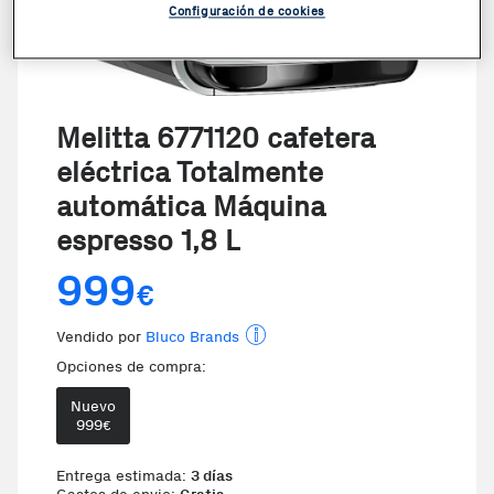
Configuración de cookies
Melitta 6771120 cafetera
eléctrica Totalmente
automática Máquina
espresso 1,8 L
999
€
Vendido por
Bluco Brands
Opciones de compra:
Nuevo
999
€
Te damos la oportunidad de eleg
Entrega estimada:
3 días