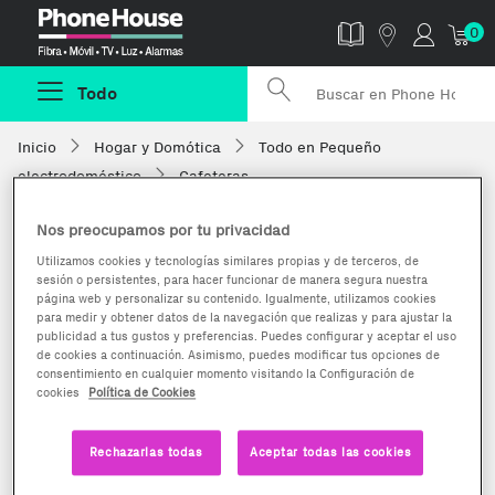
Phonehouse
0
Todo
Inicio
Hogar y Domótica
Todo en Pequeño
electrodoméstico
Cafeteras
Nos preocupamos por tu privacidad
Utilizamos cookies y tecnologías similares propias y de terceros, de
sesión o persistentes, para hacer funcionar de manera segura nuestra
página web y personalizar su contenido. Igualmente, utilizamos cookies
para medir y obtener datos de la navegación que realizas y para ajustar la
publicidad a tus gustos y preferencias. Puedes configurar y aceptar el uso
de cookies a continuación. Asimismo, puedes modificar tus opciones de
consentimiento en cualquier momento visitando la Configuración de
cookies
Política de Cookies
Rechazarlas todas
Aceptar todas las cookies