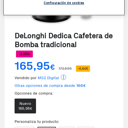
Configuración de cookies
DeLonghi Dedica Cafetera de
Bomba tradicional
-3,85%
165,95
€
172,59€
-6,64€
Vendido por
MS2 Digital
Otras opciones de compra desde
166€
Opciones de compra:
Nuevo
Te damos la oportunidad de elegi
165,95
€
Personaliza tu producto: