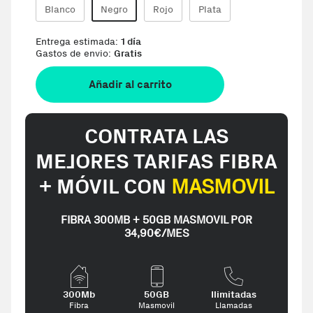
Blanco
Negro
Rojo
Plata
Entrega estimada:
1 día
Gastos de envio:
Gratis
Añadir al carrito
CONTRATA LAS
MEJORES TARIFAS FIBRA
+ MÓVIL CON
MASMOVIL
FIBRA 300MB + 50GB MASMOVIL POR
34,90€/MES
300Mb
50GB
Ilimitadas
Fibra
Masmovil
Llamadas