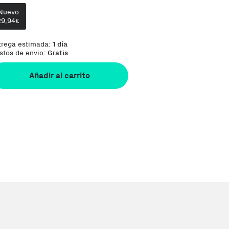
Te damos la oportunidad de elegir lo que más 
Nuevo
29,94
€
trega estimada:
1 día
stos de envio:
Gratis
Añadir al carrito