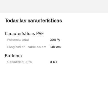
Todas las características
Características PAE
Potencia total
300 W
Longitud del cable en cm
140 cm
Batidora
Capacidad jarra
0.5 l