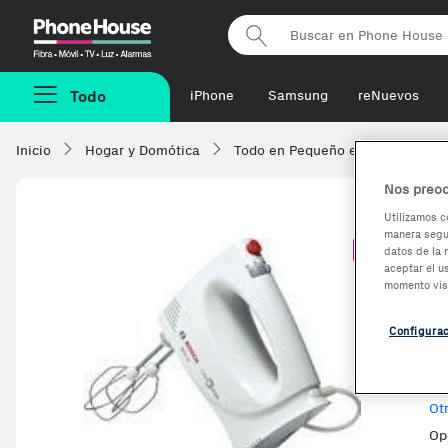
Phonehouse
Todo
iPhone
Samsung
reNuevos
Inicio
Hogar y Domótica
Todo en Pequeño electrodomésti
Nos preoc
Utilizamos c
manera segur
B
-1,96%
datos de la 
aceptar el u
m
momento vis
Configura
Ve
Ot
Op