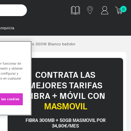
0
anquicia
Batidora de mano 300W Blanco batidor
er funcionar de
medir y obtener
CONTRATA LAS
 configurar y
o en cualquier
MEJORES TARIFAS
FIBRA + MÓVIL CON
 las cookies
MASMOVIL
FIBRA 300MB + 50GB MASMOVIL POR
34,90€/MES