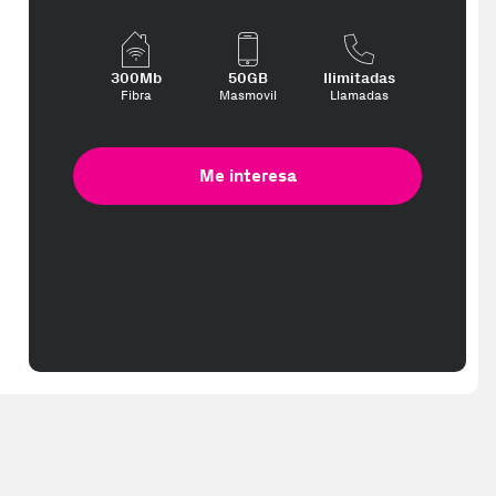
te interese, con los mejores precios. Gracias a nuestros vendedores 
300Mb
50GB
Ilimitadas
Fibra
Masmovil
Llamadas
Me interesa