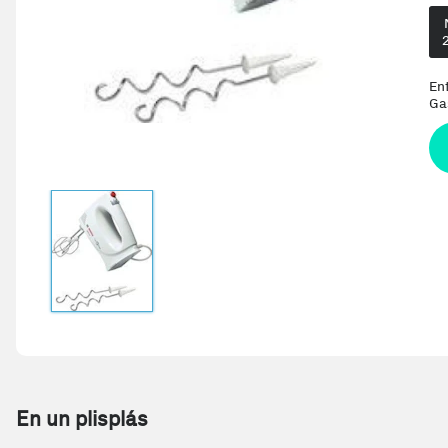
En
Ga
En un plisplás