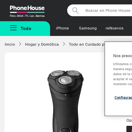
Phonehouse
Todo
iPhone
Samsung
reNuevos
Inicio
Hogar y Domótica
Todo en Cuidado personal
A
Nos preoc
Utilizamos c
manera segur
P
datos de la 
aceptar el u
e
momento vis
Configura
Ve
Op