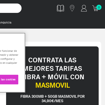
0
anquicia
er funcionar de
medir y obtener
CONTRATA LAS
 configurar y
o en cualquier
MEJORES TARIFAS
FIBRA + MÓVIL CON
 las cookies
MASMOVIL
FIBRA 300MB + 50GB MASMOVIL POR
34,90€/MES
ed in 2-3 working days. Delivery times (3-10 days) might be delayed d