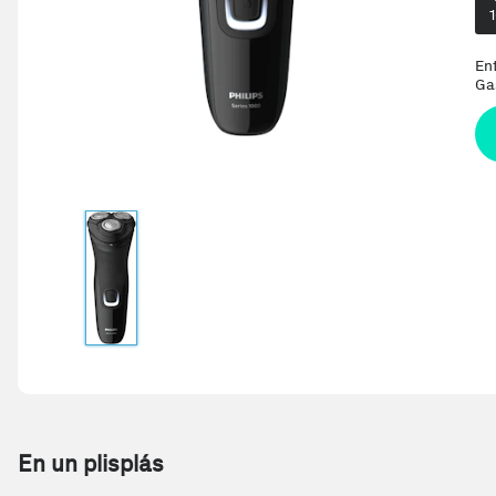
En
Ga
En un plisplás