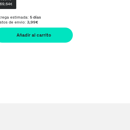
169,64
€
trega estimada:
5 días
stos de envio:
3,99
€
Añadir al carrito