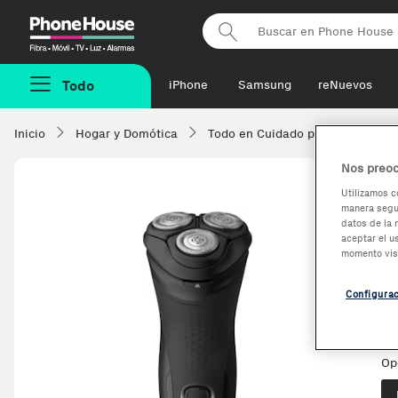
Phonehouse
Todo
iPhone
Samsung
reNuevos
Inicio
Hogar y Domótica
Todo en Cuidado personal
A
Nos preoc
Utilizamos c
manera segur
P
datos de la 
aceptar el u
e
momento vis
Configura
Ve
Op