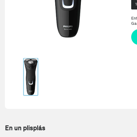
En
Ga
En un plisplás