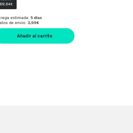
169,64
€
trega estimada:
5 días
stos de envio:
3,99
€
Añadir al carrito