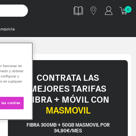
0
anquicia
er funcionar de
medir y obtener
CONTRATA LAS
 configurar y
o en cualquier
MEJORES TARIFAS
FIBRA + MÓVIL CON
 las cookies
MASMOVIL
FIBRA 300MB + 50GB MASMOVIL POR
34,90€/MES
ed in 2-3 working days. Delivery times (3-10 days) might be delayed d