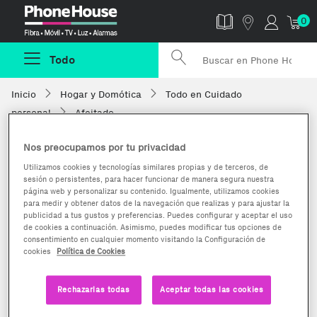
Phonehouse
0
Todo
Inicio
Hogar y Domótica
Todo en Cuidado
personal
Afeitado
Nos preocupamos por tu privacidad
Utilizamos cookies y tecnologías similares propias y de terceros, de
sesión o persistentes, para hacer funcionar de manera segura nuestra
página web y personalizar su contenido. Igualmente, utilizamos cookies
para medir y obtener datos de la navegación que realizas y para ajustar la
publicidad a tus gustos y preferencias. Puedes configurar y aceptar el uso
de cookies a continuación. Asimismo, puedes modificar tus opciones de
consentimiento en cualquier momento visitando la Configuración de
cookies
Política de Cookies
Rechazarlas todas
Aceptar todas las cookies