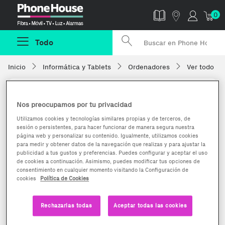
Phonehouse
0
Todo
Inicio
Informática y Tablets
Ordenadores
Ver todo
Nos preocupamos por tu privacidad
Utilizamos cookies y tecnologías similares propias y de terceros, de
sesión o persistentes, para hacer funcionar de manera segura nuestra
página web y personalizar su contenido. Igualmente, utilizamos cookies
para medir y obtener datos de la navegación que realizas y para ajustar la
publicidad a tus gustos y preferencias. Puedes configurar y aceptar el uso
de cookies a continuación. Asimismo, puedes modificar tus opciones de
consentimiento en cualquier momento visitando la Configuración de
cookies
Política de Cookies
Rechazarlas todas
Aceptar todas las cookies