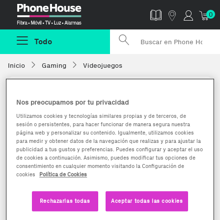
Phonehouse
0
Todo
Inicio
Gaming
Videojuegos
Nos preocupamos por tu privacidad
Utilizamos cookies y tecnologías similares propias y de terceros, de
sesión o persistentes, para hacer funcionar de manera segura nuestra
página web y personalizar su contenido. Igualmente, utilizamos cookies
para medir y obtener datos de la navegación que realizas y para ajustar la
publicidad a tus gustos y preferencias. Puedes configurar y aceptar el uso
de cookies a continuación. Asimismo, puedes modificar tus opciones de
consentimiento en cualquier momento visitando la Configuración de
cookies
Política de Cookies
Rechazarlas todas
Aceptar todas las cookies