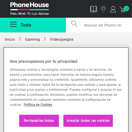
Phonehouse
0
Todo
Inicio
Gaming
Videojuegos
Nos preocupamos por tu privacidad
Utilizamos cookies y tecnologías similares propias y de terceros, de
sesión o persistentes, para hacer funcionar de manera segura nuestra
página web y personalizar su contenido. Igualmente, utilizamos cookies
para medir y obtener datos de la navegación que realizas y para ajustar la
publicidad a tus gustos y preferencias. Puedes configurar y aceptar el uso
de cookies a continuación. Asimismo, puedes modificar tus opciones de
consentimiento en cualquier momento visitando la Configuración de
cookies
Política de Cookies
Rechazarlas todas
Aceptar todas las cookies