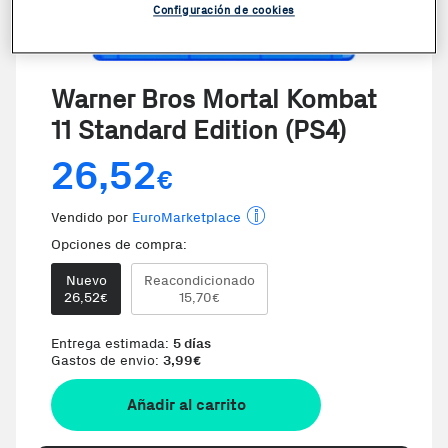
Configuración de cookies
VER VIDEO
Warner Bros Mortal Kombat
11 Standard Edition (PS4)
26,52
€
Vendido por
EuroMarketplace
Opciones de compra:
Nuevo
Reacondicionado
26,52
15,70
€
€
Entrega estimada:
5 días
Gastos de envio:
3,99
€
Añadir al carrito