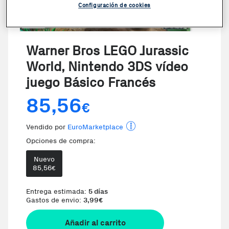
Configuración de cookies
VER VIDEO
Warner Bros LEGO Jurassic
World, Nintendo 3DS vídeo
juego Básico Francés
85,56
€
Vendido por
EuroMarketplace
Opciones de compra:
Nuevo
85,56
€
Entrega estimada:
5 días
Gastos de envio:
3,99
€
Añadir al carrito