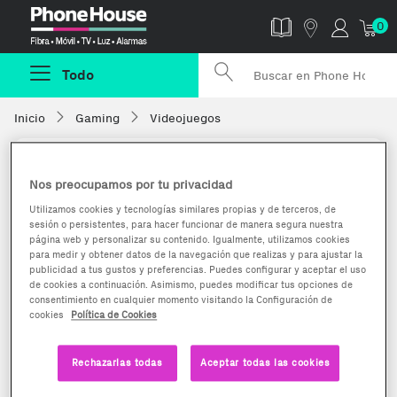
Phonehouse
0
Todo
Inicio
Gaming
Videojuegos
Nos preocupamos por tu privacidad
Utilizamos cookies y tecnologías similares propias y de terceros, de
sesión o persistentes, para hacer funcionar de manera segura nuestra
página web y personalizar su contenido. Igualmente, utilizamos cookies
para medir y obtener datos de la navegación que realizas y para ajustar la
publicidad a tus gustos y preferencias. Puedes configurar y aceptar el uso
de cookies a continuación. Asimismo, puedes modificar tus opciones de
consentimiento en cualquier momento visitando la Configuración de
cookies
Política de Cookies
Rechazarlas todas
Aceptar todas las cookies