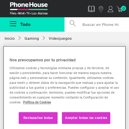
Phonehouse
0
Todo
Inicio
Gaming
Videojuegos
Nos preocupamos por tu privacidad
Utilizamos cookies y tecnologías similares propias y de terceros, de
sesión o persistentes, para hacer funcionar de manera segura nuestra
página web y personalizar su contenido. Igualmente, utilizamos cookies
para medir y obtener datos de la navegación que realizas y para ajustar la
publicidad a tus gustos y preferencias. Puedes configurar y aceptar el uso
de cookies a continuación. Asimismo, puedes modificar tus opciones de
consentimiento en cualquier momento visitando la Configuración de
cookies
Política de Cookies
Rechazarlas todas
Aceptar todas las cookies