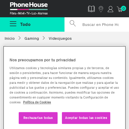
Phonehouse
0
Todo
Inicio
Gaming
Videojuegos
Nos preocupamos por tu privacidad
Utilizamos cookies y tecnologías similares propias y de terceros, de
sesión o persistentes, para hacer funcionar de manera segura nuestra
página web y personalizar su contenido. Igualmente, utilizamos cookies
para medir y obtener datos de la navegación que realizas y para ajustar la
publicidad a tus gustos y preferencias. Puedes configurar y aceptar el uso
de cookies a continuación. Asimismo, puedes modificar tus opciones de
consentimiento en cualquier momento visitando la Configuración de
cookies
Política de Cookies
Rechazarlas todas
Aceptar todas las cookies