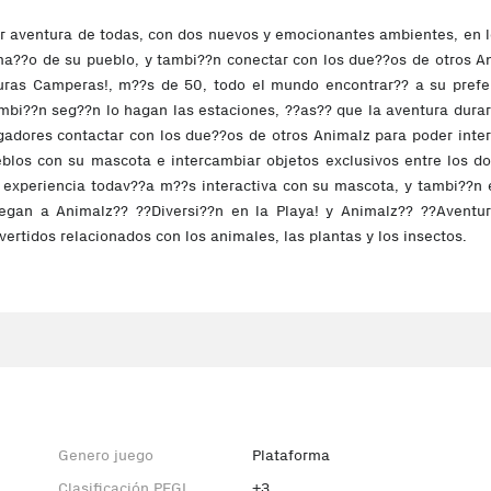
 aventura de todas, con dos nuevos y emocionantes ambientes, en l
a??o de su pueblo, y tambi??n conectar con los due??os de otros A
uras Camperas!, m??s de 50, todo el mundo encontrar?? a su prefe
bi??n seg??n lo hagan las estaciones, ??as?? que la aventura durar
adores contactar con los due??os de otros Animalz para poder inter
ueblos con su mascota e intercambiar objetos exclusivos entre los 
a experiencia todav??a m??s interactiva con su mascota, y tambi??n
uegan a Animalz?? ??Diversi??n en la Playa! y Animalz?? ??Aventu
ertidos relacionados con los animales, las plantas y los insectos.
Genero juego
Plataforma
Clasificación PEGI
+3