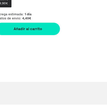
9,90
Te damos la oportunidad de elegir lo que más t
€
trega estimada:
1 día
stos de envio:
4,49
€
Añadir al carrito