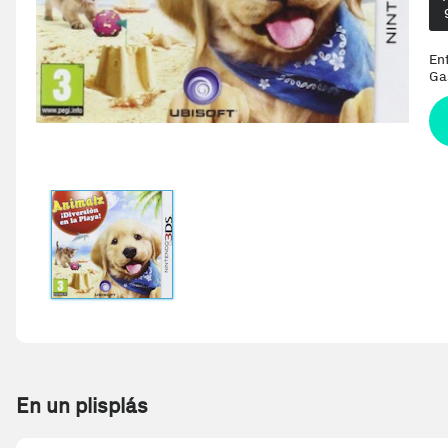
En
Ga
En un plisplás