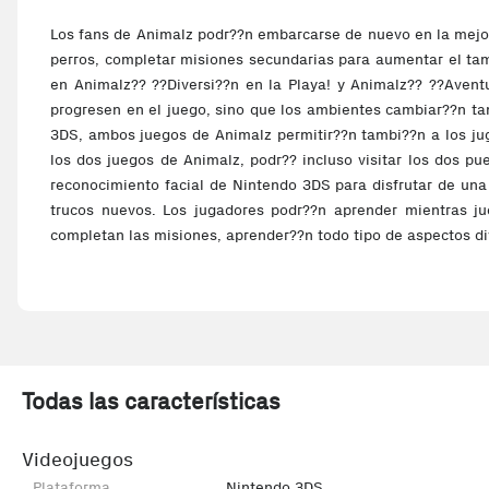
Los fans de Animalz podr??n embarcarse de nuevo en la mejor
perros, completar misiones secundarias para aumentar el tam
en Animalz?? ??Diversi??n en la Playa! y Animalz?? ??Avent
progresen en el juego, sino que los ambientes cambiar??n tam
3DS, ambos juegos de Animalz permitir??n tambi??n a los jug
los dos juegos de Animalz, podr?? incluso visitar los dos p
reconocimiento facial de Nintendo 3DS para disfrutar de un
trucos nuevos. Los jugadores podr??n aprender mientras j
completan las misiones, aprender??n todo tipo de aspectos div
Todas las características
Videojuegos
Plataforma
Nintendo 3DS