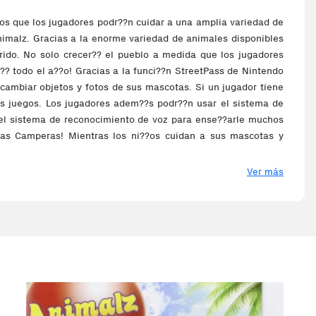
os que los jugadores podr??n cuidar a una amplia variedad de
nimalz. Gracias a la enorme variedad de animales disponibles
rido. No solo crecer?? el pueblo a medida que los jugadores
?? todo el a??o! Gracias a la funci??n StreetPass de Nintendo
cambiar objetos y fotos de sus mascotas. Si un jugador tiene
dos juegos. Los jugadores adem??s podr??n usar el sistema de
 el sistema de reconocimiento de voz para ense??arle muchos
ras Camperas! Mientras los ni??os cuidan a sus mascotas y
Ver más