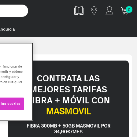
0
anquicia
er funcionar de
medir y obtener
CONTRATA LAS
 configurar y
o en cualquier
MEJORES TARIFAS
FIBRA + MÓVIL CON
 las cookies
MASMOVIL
FIBRA 300MB + 50GB MASMOVIL POR
34,90€/MES