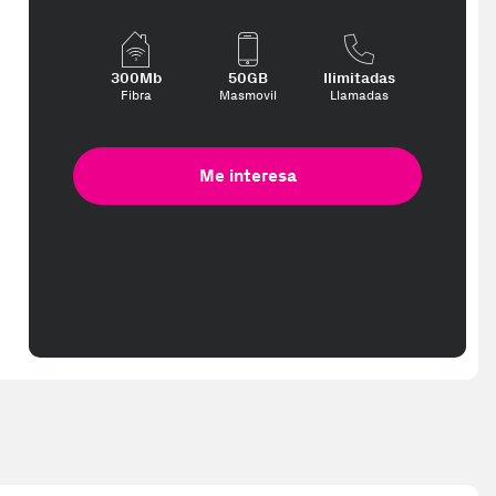
e interese, con los mejores precios. Gracias a nuestros vendedores 
300Mb
50GB
Ilimitadas
Fibra
Masmovil
Llamadas
Me interesa