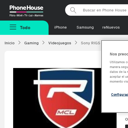
Phonehouse
Todo
iPhone
Samsung
reNuevos
Inicio
Gaming
Videojuegos
Sony RIGS Mechanized Co
Nos preoc
Utilizamos c
manera segur
datos de la 
aceptar el u
momento vis
Configura
O