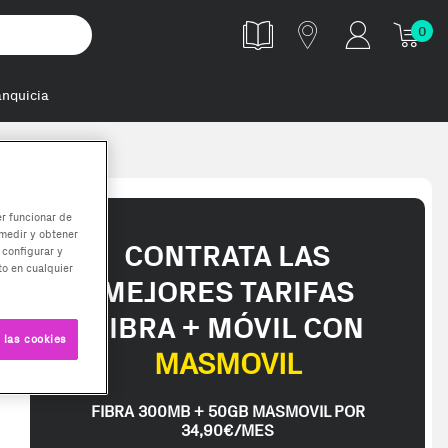
0
anquicia
er funcionar de
medir y obtener
CONTRATA LAS
 configurar y
o en cualquier
MEJORES TARIFAS
FIBRA + MÓVIL CON
 las cookies
MASMOVIL
FIBRA 300MB + 50GB MASMOVIL POR
34,90€/MES