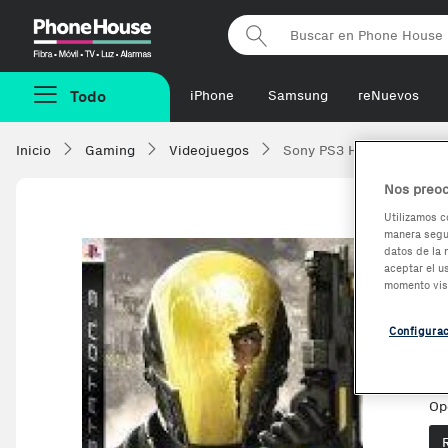
Phonehouse
Todo
iPhone
Samsung
reNuevos
Inicio
Gaming
Videojuegos
Sony PS3 Haze Platino
Nos preoc
Utilizamos c
manera segur
S
datos de la 
aceptar el u
momento vis
Re
Es
Configura
Ve
Op