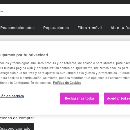
Reacondicionados
Reparaciones
Fibra + móvil
Abre tu fr
upamos por tu privacidad
ookies y tecnologías similares propias y de terceros, de sesión o persistentes, para hac
a nuestra página web y personalizar su contenido. Igualmente, utilizamos cookies para 
ony PS3 Haze Platino
navegación que realizas y para ajustar la publicidad a tus gustos y preferencias. Puedes
so de cookies a continuación. Asimismo, puedes modificar tus opciones de consentimient
itando la Configuración de cookies
Política de Cookies
acondicionado
tado:
MUY BUENO
8,30
ción de cookies
€
Rechazarlas todas
Aceptar todas
ndido por
TodoConsolas SL
ciones de compra:
Envía desde:
España
Reacondicionado
Comentario del vendedor:
Es posible que 