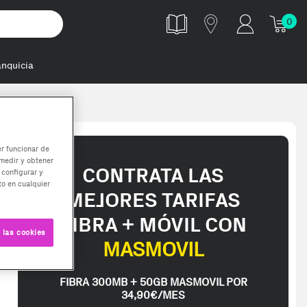
0
anquicia
er funcionar de
medir y obtener
CONTRATA LAS
 configurar y
o en cualquier
MEJORES TARIFAS
FIBRA + MÓVIL CON
 las cookies
MASMOVIL
FIBRA 300MB + 50GB MASMOVIL POR
34,90€/MES
el producto no contenga material adicional como copias digitales, p