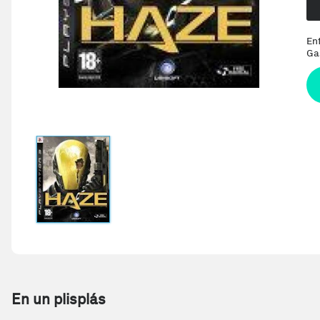
En
Ga
En un plisplás