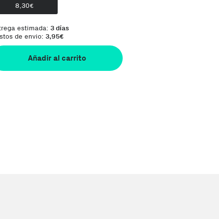
8,30
€
trega estimada:
3 días
stos de envio:
3,95
€
Añadir al carrito