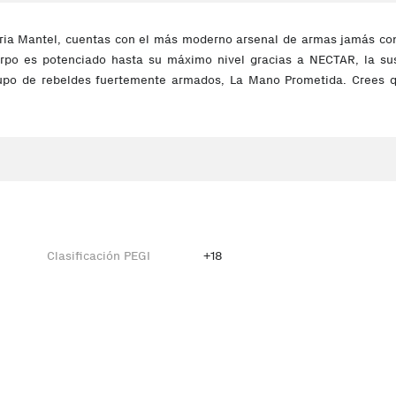
stria Mantel, cuentas con el más moderno arsenal de armas jamás co
erpo es potenciado hasta su máximo nivel gracias a NECTAR, la su
rupo de rebeldes fuertemente armados, La Mano Prometida. Crees q
Clasificación PEGI
+18