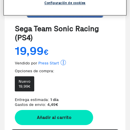
Configuración de cookies
VER VIDEO
Sega Team Sonic Racing
(PS4)
19,99
€
Vendido por
Press Start
Opciones de compra:
Nuevo
19,99
€
Te damos la oportunidad de elegir
Entrega estimada:
1 día
Gastos de envio:
4,49
€
Añadir al carrito