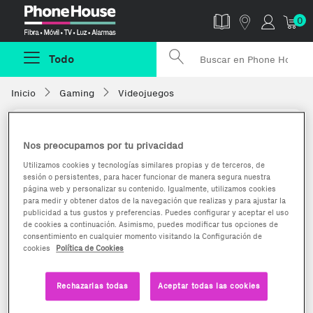
Phonehouse
0
Todo
Inicio
Gaming
Videojuegos
Nos preocupamos por tu privacidad
Utilizamos cookies y tecnologías similares propias y de terceros, de
sesión o persistentes, para hacer funcionar de manera segura nuestra
página web y personalizar su contenido. Igualmente, utilizamos cookies
para medir y obtener datos de la navegación que realizas y para ajustar la
publicidad a tus gustos y preferencias. Puedes configurar y aceptar el uso
de cookies a continuación. Asimismo, puedes modificar tus opciones de
consentimiento en cualquier momento visitando la Configuración de
cookies
Política de Cookies
Rechazarlas todas
Aceptar todas las cookies