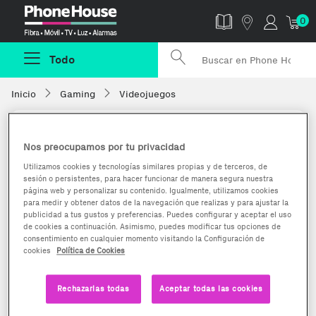
Phonehouse
0
Todo
Inicio
Gaming
Videojuegos
Nos preocupamos por tu privacidad
Utilizamos cookies y tecnologías similares propias y de terceros, de
sesión o persistentes, para hacer funcionar de manera segura nuestra
página web y personalizar su contenido. Igualmente, utilizamos cookies
para medir y obtener datos de la navegación que realizas y para ajustar la
publicidad a tus gustos y preferencias. Puedes configurar y aceptar el uso
de cookies a continuación. Asimismo, puedes modificar tus opciones de
consentimiento en cualquier momento visitando la Configuración de
cookies
Política de Cookies
Rechazarlas todas
Aceptar todas las cookies